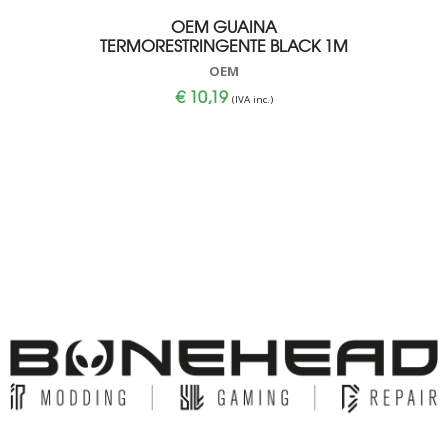
OEM GUAINA
OEM GRIG
TERMORESTRINGENTE BLACK 1M
OEM
€
10,19
(IVA inc.)