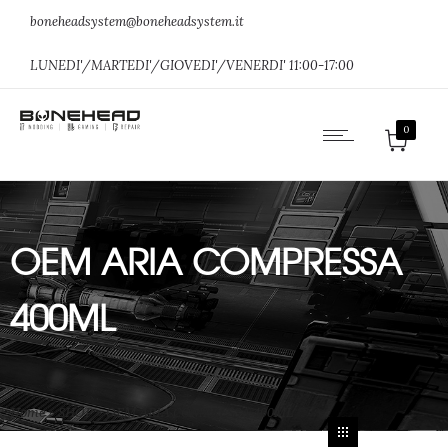
boneheadsystem@boneheadsystem.it
LUNEDI'/MARTEDI'/GIOVEDI'/VENERDI' 11:00-17:00
0
OEM ARIA COMPRESSA
400ML
Home
»
SHOP
»
OEM ARIA COMPRESSA 400ML